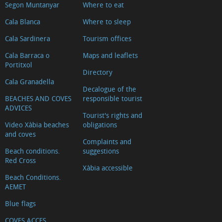
Segon Muntanyar
Where to eat
Punta
del
Cala Blanca
Where to sleep
Arenal
Cala Sardinera
Tourism offices
Mirador
Cala Barraca o
Maps and leaflets
Séquia
Portitxol
Directory
de
Cala Granadella
Decalogue of the
la
BEACHES AND COVES
responsible tourist
Nòria
ADVICES
Tourist's rights and
Mirador
Video Xàbia beaches
obligations
Ambolo
and coves
Complaints and
Séquia
Beach conditions.
suggestions
de
Red Cross
Xàbia accessible
la
Beach Conditions.
AEMET
Nòria
Montgó
Blue flags
COVES ACCES