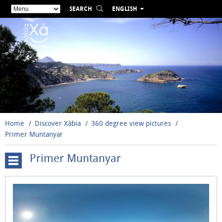
SEARCH
ENGLISH
ESPAÑOL
VALENCIÀ
FRANÇAIS
DEUTSCH
РУССКИЙ
Home
Discover Xàbia
360 degree view pictures
Primer Muntanyar
Primer Muntanyar
Cala
Blanca
-
Primera