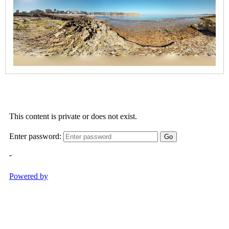
Caleta
Cala
Blanca
-
Segon
Caleta
Cala
Barraca
/
Portitxol
Cala
Granadella
Cala
Sardinera
Primer
Muntanyar