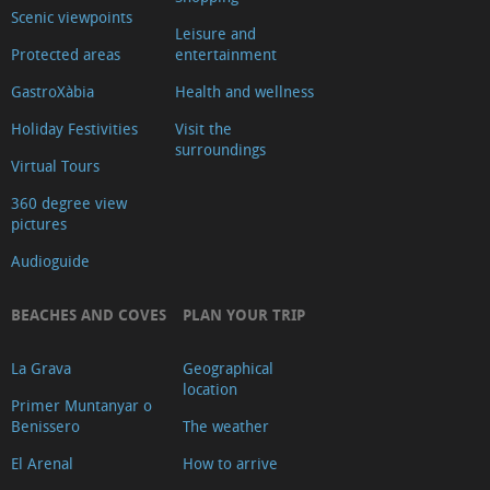
Mirador
Scenic viewpoints
Leisure and
la
Protected areas
entertainment
Falzia
GastroXàbia
Health and wellness
Mirador
Holiday Festivities
Visit the
Caletes
surroundings
Virtual Tours
Mirador
de
360 degree view
pictures
les
Pesqueres
Audioguide
Mirador
BEACHES AND COVES
PLAN YOUR TRIP
els
Molins
La Grava
Geographical
de
location
Primer Muntanyar o
la
Benissero
The weather
Plana
El Arenal
How to arrive
Mirador