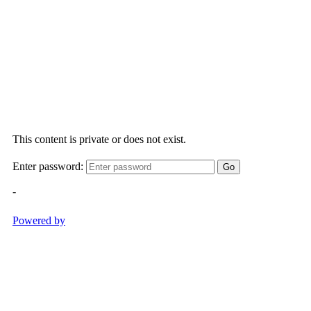
Segon
Muntanyar
Playa
del
Arenal
El
Pope
Playa
de
la
Grava
Mirador
Cala
Blanca
Mirador
Cap