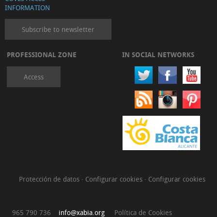
INFORMATION
Subscribe to newsletter
PROFESSIONAL ZONE
IN SOCIAL NETWORKS
Access
Protección de datos
·
Configurar cookies
·
Configurar cookies
965 790 736
info@xabia.org
Política de Cookies