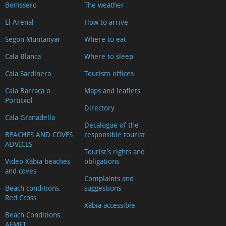
Benissero
The weather
El Arenal
How to arrive
Segon Muntanyar
Where to eat
Cala Blanca
Where to sleep
Cala Sardinera
Tourism offices
Cala Barraca o
Maps and leaflets
Portitxol
Directory
Cala Granadella
Decalogue of the
BEACHES AND COVES
responsible tourist
ADVICES
Tourist's rights and
Video Xàbia beaches
obligations
and coves
Complaints and
Beach conditions.
suggestions
Red Cross
Xàbia accessible
Beach Conditions.
AEMET