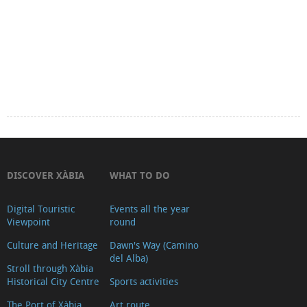
DISCOVER XÀBIA
WHAT TO DO
Digital Touristic
Events all the year
Viewpoint
round
Culture and Heritage
Dawn's Way (Camino
del Alba)
Stroll through Xàbia
Historical City Centre
Sports activities
The Port of Xàbia,
Art route