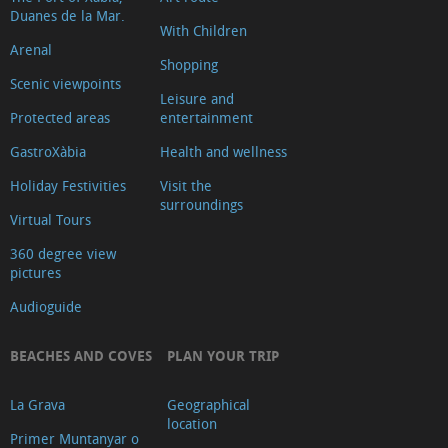
Duanes de la Mar.
With Children
Arenal
Shopping
Scenic viewpoints
Leisure and
Protected areas
entertainment
GastroXàbia
Health and wellness
Holiday Festivities
Visit the
surroundings
Virtual Tours
360 degree view
pictures
Audioguide
BEACHES AND COVES
PLAN YOUR TRIP
La Grava
Geographical
location
Primer Muntanyar o