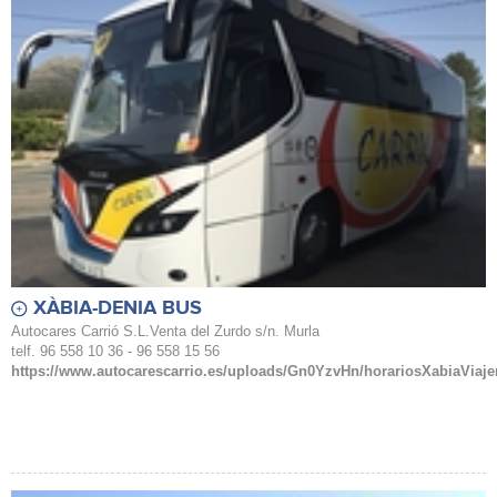
XÀBIA-DENIA BUS
Autocares Carrió S.L.Venta del Zurdo s/n. Murla
telf. 96 558 10 36 - 96 558 15 56
https://www.autocarescarrio.es/uploads/Gn0YzvHn/horariosXabiaViaje